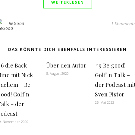
WEITERLESEN
BeGood
1 Komment
DAS KÖNNTE DICH EBENFALLS INTERESSIEREN
6 die Back
Über den Autor
#9 Be good!
5. August 2020
Nine mit Nick
Golf´ n Talk –
Bachem – Be
der Podcast mi
ood! Golf ́n
Sven Pistor
25. Mai 2023
alk – der
Podcast
9. November 2020